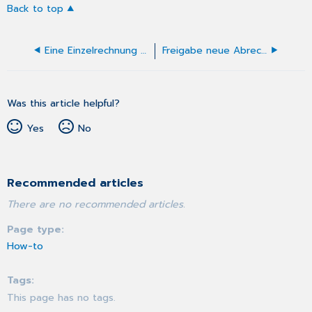
Back to top
Eine Einzelrechnung erstellen
Freigabe neue Abrechnung (PVS)
Was this article helpful?
Yes
No
Recommended articles
There are no recommended articles.
Page type
How-to
Tags
This page has no tags.