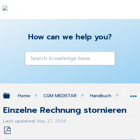
How can we help you?
Expand/collapse global hierarchy
Home
CGM MEDISTAR
Handbuch
Priv
Einzelne Rechnung stornieren
Last updated
May 27, 2026
Save