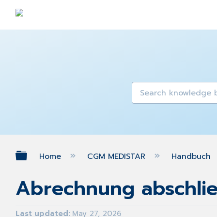
Expand/collapse global hierarch
Home
CGM MEDISTAR
Handbuch
Abrechnung abschli
Last updated
May 27, 2026