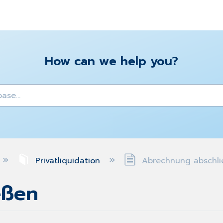
How can we help you?
y
Privatliquidation
Abrechnung abschli
eßen