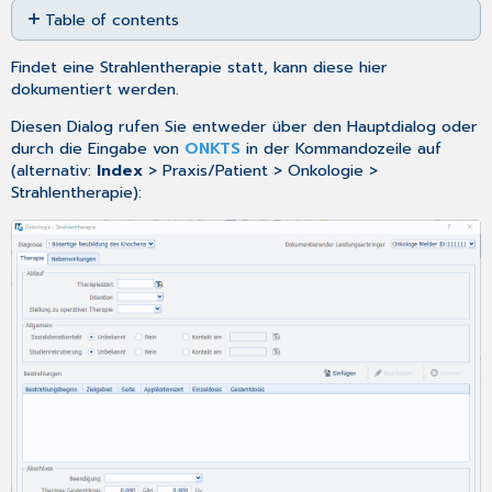
Table of contents
as
PDF
Therapie
Findet eine Strahlentherapie statt, kann diese hier
Bereich
dokumentiert werden.
Ablauf
Diesen Dialog rufen Sie entweder über den
Hauptdialog
oder
Bereich
durch die Eingabe von
ONKTS
in der Kommandozeile auf
Allgemein
(alternativ:
Index
> Praxis/Patient > Onkologie >
Bereich
Strahlentherapie):
Bestrahlungen
Bereich
Abschluss
Nebenwirkungen