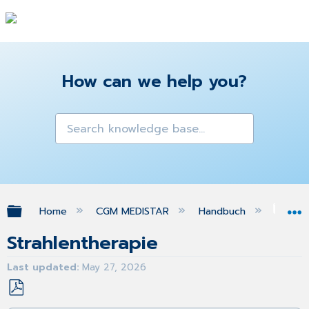
How can we help you?
Expand/collapse global hierarchy
Home
CGM MEDISTAR
Handbuch
Onk
Strahlentherapie
Last updated
May 27, 2026
Save