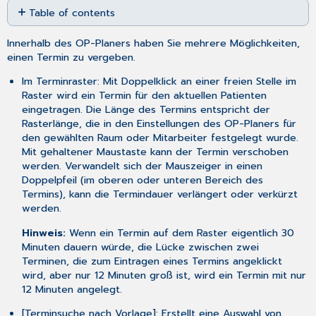
Table of contents
as
PDF
Termin
Innerhalb des OP-Planers haben Sie mehrere Möglichkeiten,
verschieben
einen Termin zu vergeben.
Termin
löschen
Im Terminraster: Mit Doppelklick an einer freien Stelle im
Raster wird ein Termin für den aktuellen Patienten
eingetragen. Die Länge des Termins entspricht der
Rasterlänge, die in den
Einstellungen
des OP-Planers für
den gewählten Raum oder Mitarbeiter festgelegt wurde.
Mit gehaltener Maustaste kann der Termin verschoben
werden. Verwandelt sich der Mauszeiger in einen
Doppelpfeil (im oberen oder unteren Bereich des
Termins), kann die Termindauer verlängert oder verkürzt
werden.
Hinweis:
Wenn ein Termin auf dem Raster eigentlich 30
Minuten dauern würde, die Lücke zwischen zwei
Terminen, die zum Eintragen eines Termins angeklickt
wird, aber nur 12 Minuten groß ist, wird ein Termin mit nur
12 Minuten angelegt.
[Terminsuche nach Vorlage]: Erstellt eine Auswahl von