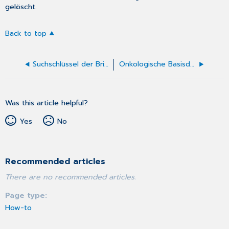
gelöscht.
Back to top
Suchschlüssel der Brieftextverarbeitung für den OP-Planer
Onkologische Basisdokumentation
Was this article helpful?
Yes
No
Recommended articles
There are no recommended articles.
Page type
How-to