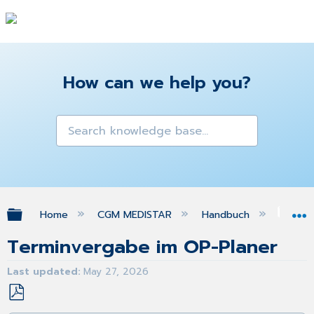
How can we help you?
Expand/collapse global hierarchy
Home
CGM MEDISTAR
Handbuch
OP-
Terminvergabe im OP-Planer
Last updated
May 27, 2026
Save