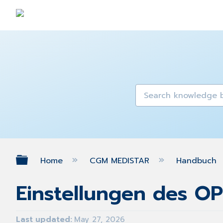
Expand/collapse global hierarch
Home
CGM MEDISTAR
Handbuch
Einstellungen des OP
Last updated
May 27, 2026