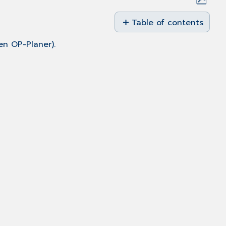
Save
as
Table of contents
No
PDF
headers
en OP-Planer).