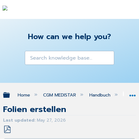
How can we help you?
Expand/collapse global hierarchy
Home
CGM MEDISTAR
Handbuch
Ma
Folien erstellen
Last updated
May 27, 2026
Save