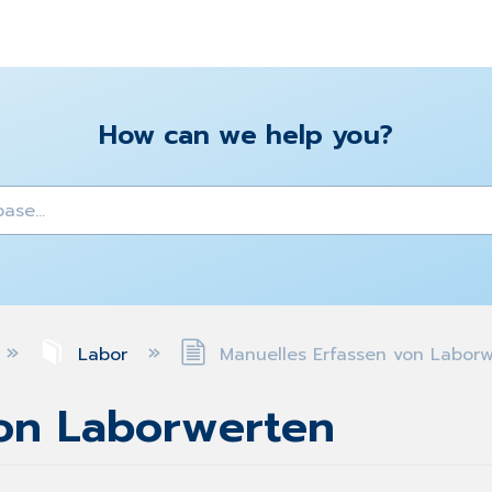
How can we help you?
y
Labor
Manuelles Erfassen von Labor
von Laborwerten