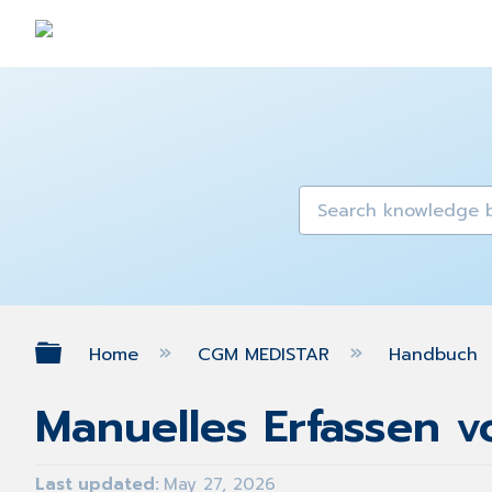
Expand/collapse global hierarch
Home
CGM MEDISTAR
Handbuch
Manuelles Erfassen 
Last updated
May 27, 2026