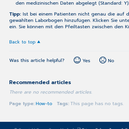
den medizinischen Daten abgelegt (Standard: Y)
Tipp:
Ist bei einem Patienten nicht genau die au
gewählten Laborbogen hinzufügen. Klicken Sie unter
ein. Sie können mit den Pfeiltasten zwischen den K
Back to top
Was this article helpful?
Yes
No
Recommended articles
There are no recommended articles.
Page type
How-to
Tags
This page has no tags.