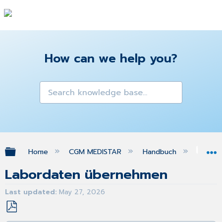
How can we help you?
Expand/collapse global hierarchy
Home
CGM MEDISTAR
Handbuch
La
Labordaten übernehmen
Last updated
May 27, 2026
Save