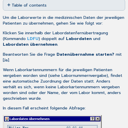
Table of contents
as
PDF
Darstellung
Um die Laborwerte in die medizinischen Daten der jeweiligen
in
Patienten zu übernehmen, gehen Sie wie folgt vor:
den
medizinischen
Klicken Sie innerhalb der
Labordatenfernübertragung
Daten
(Kommando
LDFU
) doppelt auf
Labordaten
und
Übernahme
Labordaten übernehmen
.
von
Leistungsziffern
Beantworten Sie die Frage
Datenübernahme starten?
mit
[Ja].
Wenn Laborkartennummern für die jeweiligen Patienten
vergeben worden sind (siehe
Labornummernvergabe
), findet
eine automatische Zuordnung der Daten statt. Anders
verhält es sich, wenn keine Laborkartennummern vergeben
worden sind oder der Name, der vom Labor kommt, anders
geschrieben wurde.
In diesem Fall erscheint folgende Abfrage: