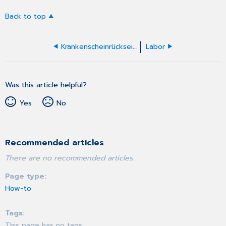
Back to top
Krankenscheinrückseite ansehen
Labor
Was this article helpful?
Yes
No
Recommended articles
There are no recommended articles.
Page type
How-to
Tags
This page has no tags.