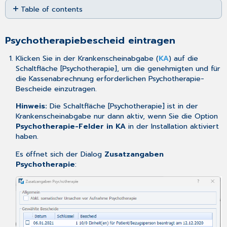
Table of contents
as
PDF
Psychotherapiebescheid
eintragen
Psychotherapiebescheid eintragen
Bereich
Allgemein
Klicken Sie in der Krankenscheinabgabe (
KA
) auf die
Bereich
Schaltfläche [Psychotherapie], um die genehmigten und für
Unterbrechung
die Kassenabrechnung erforderlichen Psychotherapie-
der
Bescheide einzutragen.
Therapie
Hinweis:
Die Schaltfläche [Psychotherapie] ist in der
Bereiche
Krankenscheinabgabe nur dann aktiv, wenn Sie die Option
Therapieeinheiten
Psychotherapie-Felder in KA
in der
Installation
aktiviert
Patient/Therapieeinheiten
haben.
Bezugsperson
Es öffnet sich der Dialog
Zusatzangaben
Psychotherapiebescheid
Psychotherapie
:
bearbeiten
Medizinische
Daten:
Leistung
einem
Bescheid
zuordnen