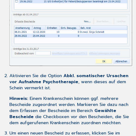
Medizinische
Daten:
Leistungen
von
der
Berechnung
des
aktuell
bestehenden
quartalsübergreifenden
Restkontingents
einer
Aktivieren Sie die Option
Abkl. somatischer Ursachen
bewilligten
vor Aufnahme Psychotherapie
, wenn dieses auf dem
Psychotherapie
Schein vermerkt ist.
ausschließen
Hinweis:
Einem Krankenschein können ggf. mehrere
Bescheide zugeordnet werden. Markieren Sie dazu nach
dem Erfassen der Bescheide im Bereich
Gewählte
Bescheide
die Checkboxen vor den Bescheiden, die Sie
dem aufgerufenen Krankenschein zuordnen möchten.
Um einen neuen Bescheid zu erfassen, klicken Sie im