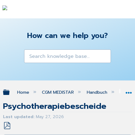
How can we help you?
Expand/collapse global hierarchy
Home
CGM MEDISTAR
Handbuch
Kra
Psychotherapiebescheide
Last updated
May 27, 2026
Save