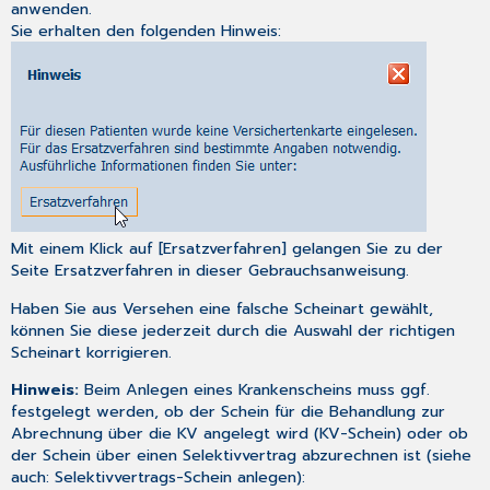
anwenden.
LSR
Sie erhalten den folgenden Hinweis:
/AB0/HAH/AK
(Scheinart
A)
Primärscreening,
Abklärungsdiagnostik,
zytol.
Unters.,
HPV-
Test,
Ko-
Mit einem Klick auf [Ersatzverfahren] gelangen Sie zu der
Test
Seite
Ersatzverfahren
in dieser Gebrauchsanweisung.
(Scheinart
Haben Sie aus Versehen eine falsche Scheinart gewählt,
A)
können Sie diese jederzeit durch die Auswahl der richtigen
Weiterbehandelnder
Scheinart korrigieren.
Arzt
(Scheinarten
Hinweis:
Beim Anlegen eines Krankenscheins muss ggf.
N
festgelegt werden, ob der Schein für die Behandlung zur
und
Abrechnung über die KV angelegt wird (KV-Schein) oder ob
V)
der Schein über einen Selektivvertrag abzurechnen ist (siehe
Krankenhaus
auch:
Selektivvertrags-Schein anlegen
):