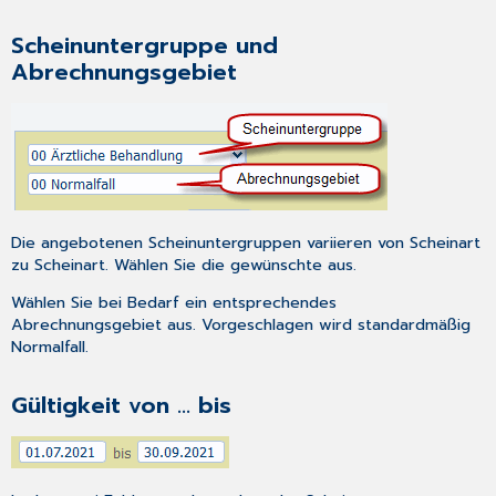
Zusätze]
[Psychotherapie]
Scheinuntergruppe und
[Abrechnung
Abrechnungsgebiet
nach
§120]
[Vermittlungsart]
Selektivvertrags-
Schein
Die angebotenen Scheinuntergruppen variieren von Scheinart
zu Scheinart. Wählen Sie die gewünschte aus.
Wählen Sie bei Bedarf ein entsprechendes
Abrechnungsgebiet aus. Vorgeschlagen wird standardmäßig
Normalfall.
Gültigkeit von ... bis