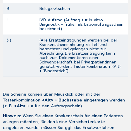
bis
Ausgestellt
B
Belegarztschein
am
L
IVD-Auftrag (Auftrag zur in-vitro-
Entbindung/letzte
Diagnostik - früher als Laborauftragsschein
Periode
bezeichnet)
Unfall/Versorgungsleistung
Eingeschr.
(-)
(
Alle Ersatzeintragungen werden bei der
Krankenscheinmahnung als fehlend
Leistungsanspruch
betrachtet und gelangen nicht zur
Überweisung
Abrechnung. Die Ersatzeintragung kann
auch zum Dokumentieren einer
durch
Schwangerschaft bei Privatpatientinnen
LANR
genutzt werden.
: Tastenkombination
<Alt>
+ "Bindestrich"
)
Überweisung
an
Kurativ
/Prävention/Sonstige
Die Scheine können über Mausklick oder mit der
Hilfen
Tastenkombination
<Alt>
+
Buchstabe
eingetragen werden
(Verdachts-)Diagnose/Auftrag/Befund/Medikation
(z. B.
<Alt>
+
a
für den Auftragsschein).
Erläuterung
Hinweis:
Wenn Sie einen Krankenschein für einen Patienten
AU
anlegen möchten, für den keine Versichertenkarte
bescheinigt
eingelesen wurde, müssen Sie ggf. das Ersatzverfahren
Arztkennzeichen