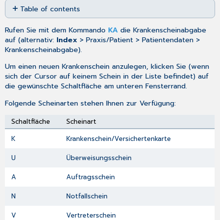
Table of contents
as
PDF
Felder
Rufen Sie mit dem Kommando
KA
die Krankenscheinabgabe
der
auf (alternativ:
Index
> Praxis/Patient > Patientendaten >
KA-
Krankenscheinabgabe).
Maske
Scheinuntergruppe
Um einen neuen Krankenschein anzulegen, klicken Sie (wenn
und
sich der Cursor auf keinem Schein in der Liste befindet) auf
Abrechnungsgebiet
die gewünschte Schaltfläche am unteren Fensterrand.
Gültigkeit
Folgende Scheinarten stehen Ihnen zur Verfügung:
von
...
Schaltfläche
Scheinart
bis
L
K
Krankenschein/Versichertenkarte
(Scheinüberschneidung)
U
Überweisungsschein
Abrechnung
im
A
Auftragsschein
Quartal
Nachzüglerschein
N
Notfallschein
Gültig
nur
V
Vertreterschein