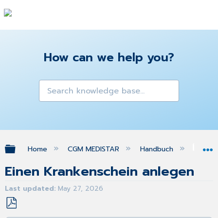
How can we help you?
Expand/collapse global hierarchy
Home
CGM MEDISTAR
Handbuch
Kra
Einen Krankenschein anlegen
Last updated
May 27, 2026
Save