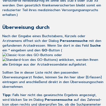
Versicherte hilfebedürftig im Sinne des SGB II oder SGB XII
werden. Den gesetzlich Krankenversicherten bleibt somit ein
reduzierter Teil ihres medizinischen Versorgungsanspruchs
erhalten.)
Überweisung durch
Nach der Eingabe eines Buchstabens, Kürzels oder
Arztnamens öffnet sich der Dialog
Personensuche
mit den
gefundenen Arztadressen. Wenn Sie dort in das Feld
Suche
ein
*
eingeben und den
GO
-Button (
oder
) anklicken, werden Ihnen
alle Einträge aus der
Arztadressendatei
aufgelistet.
Sollten Sie in dieser Liste nicht den passenden
Überweisungsarzt finden, können Sie ihn hier über [Erfassen]
eintragen und anschließend direkt in den Überweisungsschein
übernehmen.
Tipp:
Falls hier nicht das gewünschte Ergebnis angezeigt,
wird klicken Sie im Dialog
Personensuche
auf das Zahnrad-
Icon oben rechts und überprüfen Sie, ob die Suchparameter