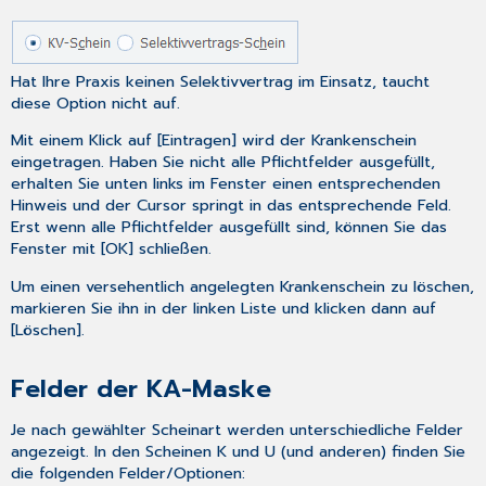
(Scheinart
B)
Symptom/Befund
(Scheinart
Hat Ihre Praxis keinen Selektivvertrag im Einsatz, taucht
B)
diese Option nicht auf.
Erstveranlasser
Mit einem Klick auf [Eintragen] wird der Krankenschein
(Scheinart
eingetragen. Haben Sie nicht alle Pflichtfelder ausgefüllt,
L)
erhalten Sie unten links im Fenster einen entsprechenden
Kennziffer
Hinweis und der Cursor springt in das entsprechende Feld.
(Scheinart
Erst wenn alle Pflichtfelder ausgefüllt sind, können Sie das
L)
Fenster mit [OK] schließen.
IVD
Probeentnahmedatum
Um einen versehentlich angelegten Krankenschein zu löschen,
(Scheinart
markieren Sie ihn in der linken Liste und klicken dann auf
A
[Löschen].
und
L)
Felder der KA-Maske
Schaltflächen
und
Je nach gewählter Scheinart werden unterschiedliche Felder
Optionen:
angezeigt. In den Scheinen K und U (und anderen) finden Sie
[SKT
die folgenden Felder/Optionen: