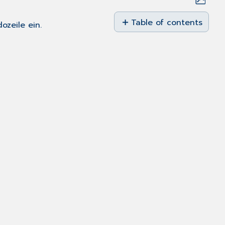
Save
as
Table of contents
zeile ein.
PDF
Konfigurationen
Verwaltung
Task-
Gruppen
Tasks