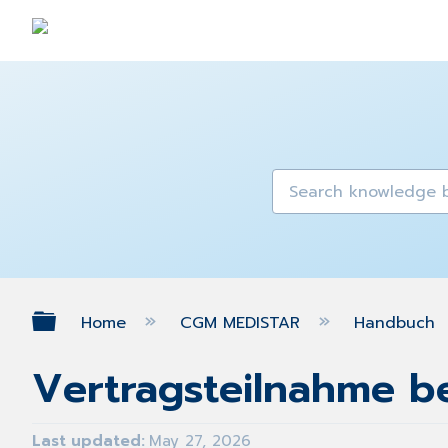
Expand/collapse global hierarch
Home
CGM MEDISTAR
Handbuch
Vertragsteilnahme be
Last updated
May 27, 2026