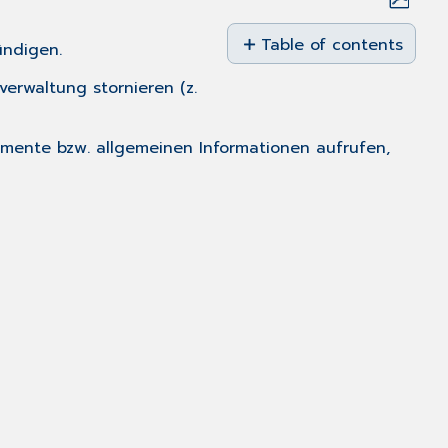
Save
as
Table of contents
ündigen.
No
PDF
headers
verwaltung stornieren (z.
umente bzw. allgemeinen Informationen aufrufen,