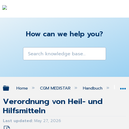
How can we help you?
Expand/collapse global hierarchy
Home
CGM MEDISTAR
Handbuch
Kol
Verordnung von Heil- und
Hilfsmitteln
Last updated
May 27, 2026