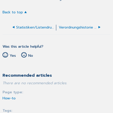
Back to top
Statistiken/Listendruck
Verordnungshistorie Heilmittel - patientenübergreifend
Was this article helpful?
Yes
No
Recommended articles
There are no recommended articles.
Page type
How-to
Tags