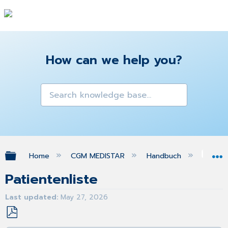
How can we help you?
Expand/collapse global hierarchy
Home
CGM MEDISTAR
Handbuch
Kol
Patientenliste
Last updated
May 27, 2026
Save