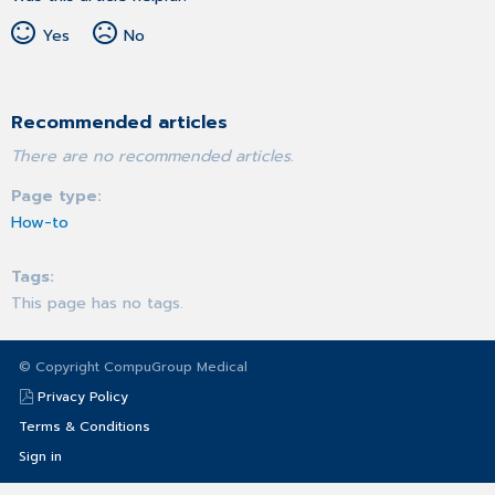
Yes
No
Recommended articles
There are no recommended articles.
Page type
How-to
Tags
This page has no tags.
© Copyright CompuGroup Medical
Privacy Policy
Terms & Conditions
Sign in