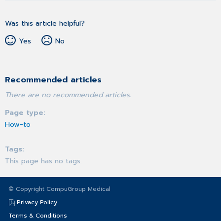
Was this article helpful?
Yes
No
Recommended articles
There are no recommended articles.
Page type
How-to
Tags
This page has no tags.
© Copyright CompuGroup Medical
Privacy Policy
Terms & Conditions