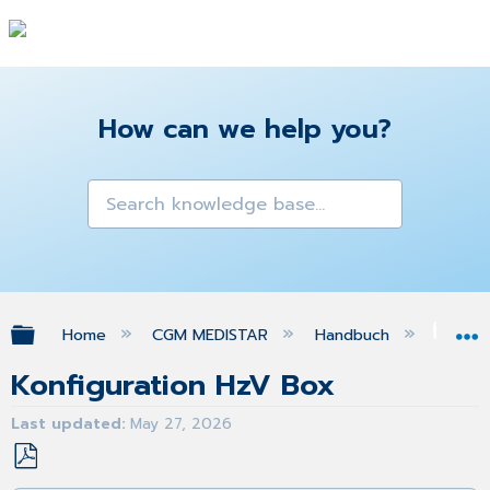
How can we help you?
Expand/collapse global hierarchy
Home
CGM MEDISTAR
Handbuch
Kol
Konfiguration HzV Box
Last updated
May 27, 2026
Save