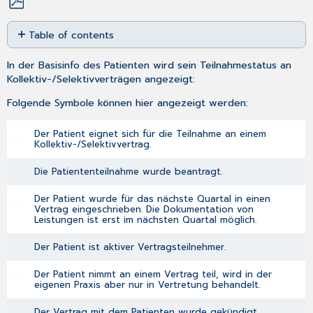
Save
Table of contents
as
No
PDF
headers
In der Basisinfo des Patienten wird sein Teilnahmestatus an
Kollektiv-/Selektivverträgen angezeigt:
Folgende Symbole können hier angezeigt werden:
Der Patient eignet sich für die Teilnahme an einem
Kollektiv-/Selektivvertrag.
Die Patiententeilnahme wurde beantragt.
Der Patient wurde für das nächste Quartal in einen
Vertrag eingeschrieben. Die Dokumentation von
Leistungen ist erst im nächsten Quartal möglich.
Der Patient ist aktiver Vertragsteilnehmer.
Der Patient nimmt an einem Vertrag teil, wird in der
eigenen Praxis aber nur in Vertretung behandelt.
Der Vertrag mit dem Patienten wurde gekündigt.