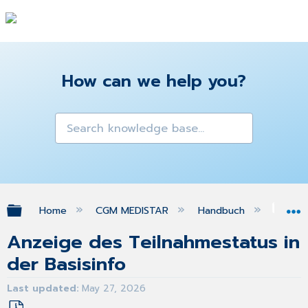
How can we help you?
Expand/collapse global hierarchy
Home
CGM MEDISTAR
Handbuch
Kol
Anzeige des Teilnahmestatus in
der Basisinfo
Last updated
May 27, 2026