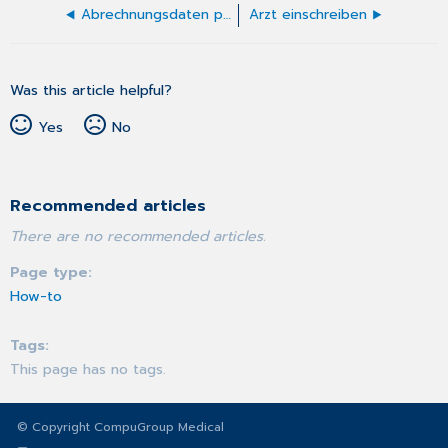
Abrechnungsdaten prüfen
Arzt einschreiben
Was this article helpful?
Yes
No
Recommended articles
There are no recommended articles.
Page type
How-to
Tags
This page has no tags.
© Copyright CompuGroup Medical