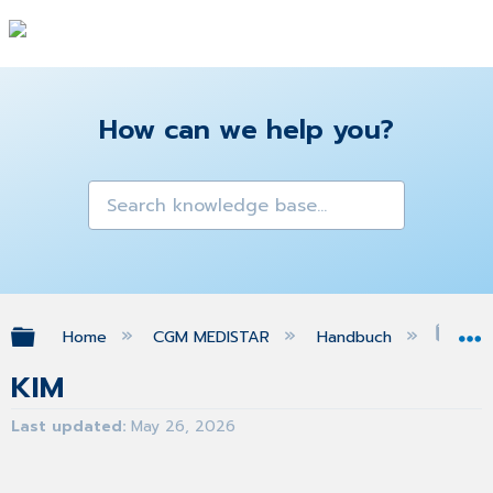
How can we help you?
Expand/collapse global hierarchy
Home
CGM MEDISTAR
Handbuch
KI
KIM
Last updated
May 26, 2026