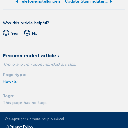
Telefoneinstellungen
Update Stammdatei Befunde
Was this article helpful?
Yes
No
Recommended articles
There are no recommended articles.
Page type
How-to
Tags
This page has no tags.
© Copyright CompuGroup Medical
Privacy Policy