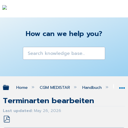
How can we help you?
Expand/collapse global hierarchy
Home
CGM MEDISTAR
Handbuch
Ins
Terminarten bearbeiten
Last updated
May 26, 2026
Save