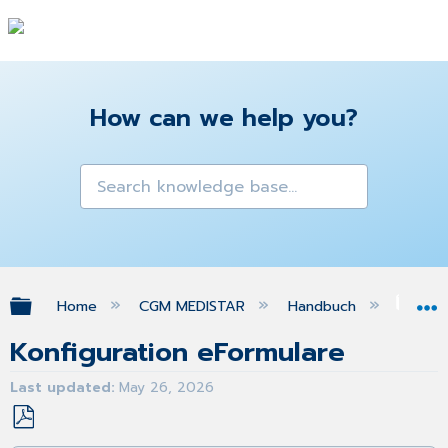
How can we help you?
Expand/collapse global hierarchy
Home
CGM MEDISTAR
Handbuch
Ins
Konfiguration eFormulare
Last updated
May 26, 2026
Save