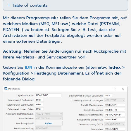
Table of contents
as
PDF
Kategorien
Mit diesem Programmpunkt teilen Sie dem Programm mit, auf
für
welchem Medium (MS0, MS1 usw.) welche Datei (PSTAMM,
Recalleinträge
PDATEN...) zu finden ist. So legen Sie z. B. fest, dass die
Kategorien
Archivdaten auf der Festplatte abgelegt werden oder auf
der
einem externen Datenträger.
Leistungen
und
Achtung:
Nehmen Sie Änderungen nur nach Rücksprache mit
Diagnosen
Ihrem Vertriebs- und Servicepartner vor!
Geben Sie
IDN
in die Kommandozeile ein (alternativ:
Index
>
Konfiguration > Festlegung Dateinamen). Es öffnet sich der
folgende Dialog: