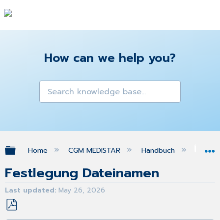
How can we help you?
Expand/collapse global hierarchy
Home
CGM MEDISTAR
Handbuch
Ins
Festlegung Dateinamen
Last updated
May 26, 2026
Save