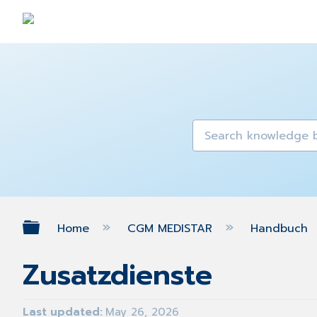
Expand/collapse global hierarch
Home
CGM MEDISTAR
Handbuch
Zusatzdienste
Last updated
May 26, 2026