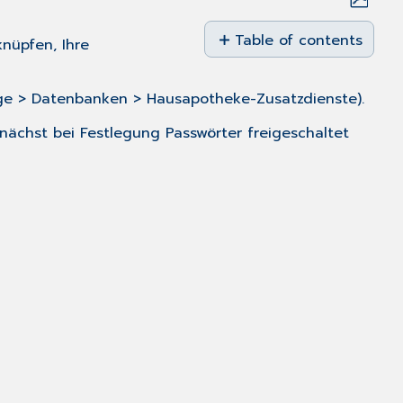
Save
as
Table of contents
nüpfen, Ihre
PDF
Diagnose-
Eintrag
ge > Datenbanken > Hausapotheke-Zusatzdienste).
zuordnen
Hausapotheke
unächst bei
Festlegung Passwörter
freigeschaltet
bearbeiten
Hausapotheke
löschen