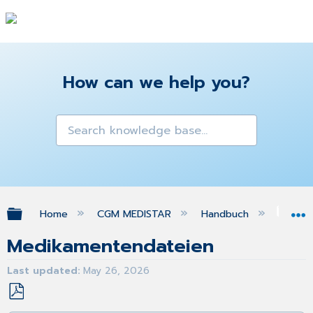
How can we help you?
Expand/collapse global hierarchy
Home
CGM MEDISTAR
Handbuch
Ifa
Medikamentendateien
Last updated
May 26, 2026
Save