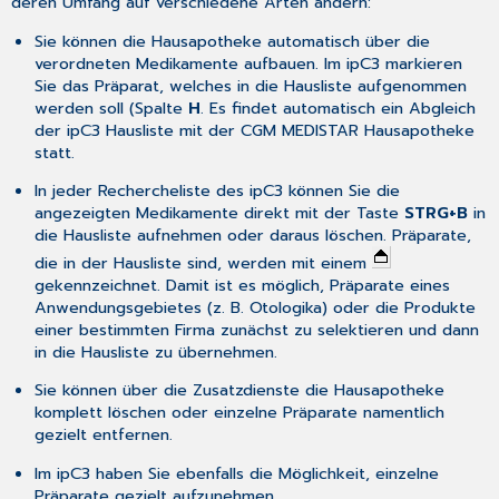
deren Umfang auf verschiedene Arten ändern:
Sie können die Hausapotheke automatisch über die
verordneten Medikamente aufbauen. Im
ipC3
markieren
Sie das Präparat, welches in die Hausliste aufgenommen
werden soll (Spalte
H
. Es findet automatisch ein Abgleich
der ipC3 Hausliste mit der CGM MEDISTAR Hausapotheke
statt.
In jeder Rechercheliste des
ipC3
können Sie die
angezeigten Medikamente direkt mit der Taste
STRG+B
in
die Hausliste aufnehmen oder daraus löschen. Präparate,
die in der Hausliste sind, werden mit einem
gekennzeichnet. Damit ist es möglich, Präparate eines
Anwendungsgebietes (z. B. Otologika) oder die Produkte
einer bestimmten Firma zunächst zu selektieren und dann
in die Hausliste zu übernehmen.
Sie können über die
Zusatzdienste
die Hausapotheke
komplett löschen oder einzelne Präparate namentlich
gezielt entfernen.
Im
ipC3
haben Sie ebenfalls die Möglichkeit, einzelne
Präparate gezielt aufzunehmen.