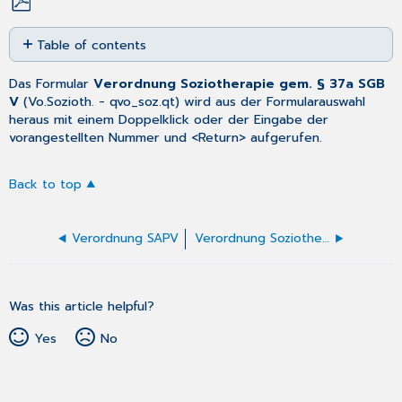
Save
Table of contents
as
No
PDF
headers
Das Formular
Verordnung Soziotherapie gem. § 37a SGB
V
(
Vo.Sozioth.
- qvo_soz.qt) wird aus der
Formularauswahl
heraus mit einem Doppelklick oder der Eingabe der
vorangestellten Nummer und <Return> aufgerufen.
Back to top
Verordnung SAPV
Verordnung Soziotherapie ausfüllen
Was this article helpful?
Yes
No