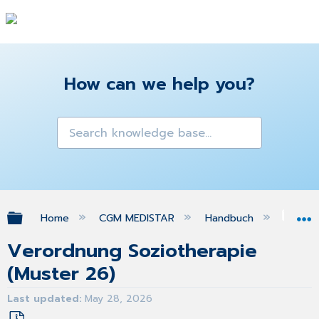
How can we help you?
Expand/collapse global hierarchy
Home
CGM MEDISTAR
Handbuch
Gra
Verordnung Soziotherapie
(Muster 26)
Last updated
May 28, 2026