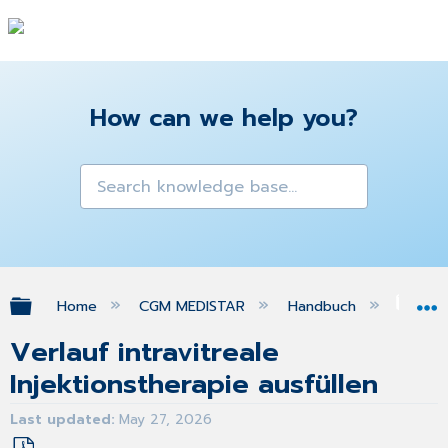
How can we help you?
Expand/collapse global hierarchy
Home
CGM MEDISTAR
Handbuch
Gra
Verlauf intravitreale
Injektionstherapie ausfüllen
Last updated
May 27, 2026