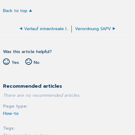
Back to top
Verlauf intravitreale Injektionstherapie
Verordnung SAPV
Was this article helpful?
Yes
No
Recommended articles
There are no recommended articles.
Page type
How-to
Tags