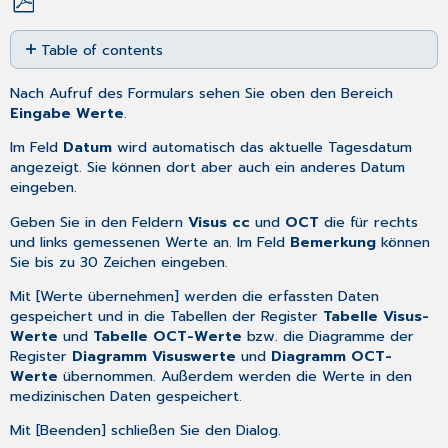
Save
Table of contents
as
No
PDF
headers
Nach Aufruf des Formulars sehen Sie oben den Bereich
Eingabe Werte
.
Im Feld
Datum
wird automatisch das aktuelle Tagesdatum
angezeigt. Sie können dort aber auch ein anderes
Datum
eingeben
.
Geben Sie in den Feldern
Visus cc
und
OCT
die für rechts
und links gemessenen Werte an. Im Feld
Bemerkung
können
Sie bis zu 30 Zeichen eingeben.
Mit [Werte übernehmen] werden die erfassten Daten
gespeichert und in die Tabellen der Register
Tabelle Visus-
Werte
und
Tabelle OCT-Werte
bzw. die Diagramme der
Register
Diagramm Visuswerte
und
Diagramm OCT-
Werte
übernommen. Außerdem werden die Werte in den
medizinischen Daten gespeichert.
Mit [Beenden] schließen Sie den Dialog.