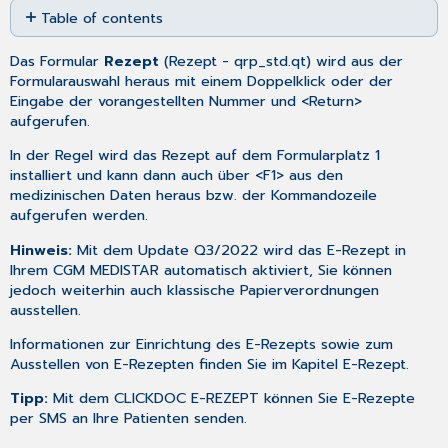
Table of contents
as
PDF
Hinweis
Das Formular
Rezept
(
Rezept
- qrp_std.qt) wird aus der
zum
Formularauswahl heraus mit einem Doppelklick oder der
Ausstellen
Eingabe der vorangestellten Nummer und <Return>
von
aufgerufen.
Verordnungen
durch
In der Regel wird das Rezept auf dem Formularplatz 1
Ärzte
installiert und kann dann auch über <F1> aus den
in
medizinischen Daten heraus bzw. der Kommandozeile
Weiterbildung
aufgerufen werden.
oder
Vertretung
Hinweis:
Mit dem Update Q3/2022 wird das E-Rezept in
Ihrem CGM MEDISTAR automatisch aktiviert, Sie können
Aufbau
jedoch weiterhin auch klassische Papierverordnungen
des
ausstellen.
Rezeptdialogs
Bereich
Informationen zur Einrichtung des E-Rezepts sowie zum
Eingabe
Ausstellen von E-Rezepten finden Sie im Kapitel
E-Rezept
.
Bereich
Tipp:
Mit dem
CLICKDOC E-REZEPT
können Sie E-Rezepte
Rezept
per SMS an Ihre Patienten senden.
Bereich
CAVE!