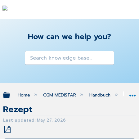
How can we help you?
Expand/collapse global hierarchy
Home
CGM MEDISTAR
Handbuch
Gra
Rezept
Last updated
May 27, 2026
Save