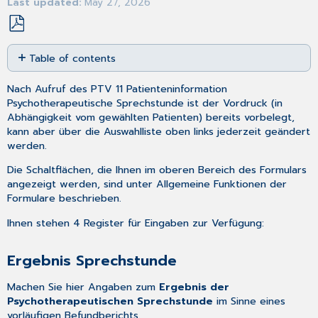
Last updated
May 27, 2026
Save
Table of contents
as
PDF
Ergebnis
Nach
Aufruf
des PTV 11 Patienteninformation
Sprechstunde
Psychotherapeutische Sprechstunde ist der Vordruck (in
Weiteres
Abhängigkeit vom gewählten Patienten) bereits vorbelegt,
Vorgehen
kann aber über die Auswahlliste oben links jederzeit geändert
Ihr
werden.
nächster
Termin
Die Schaltflächen, die Ihnen im oberen Bereich des Formulars
angezeigt werden, sind unter
Allgemeine Funktionen der
Vermittlungscode
Formulare
beschrieben.
anfordern
(TSVG)
Ihnen stehen 4 Register für Eingaben zur Verfügung:
Einverständniserklärung
Ergebnis Sprechstunde
Machen Sie hier Angaben zum
Ergebnis der
Psychotherapeutischen Sprechstunde
im Sinne eines
vorläufigen Befundberichts.