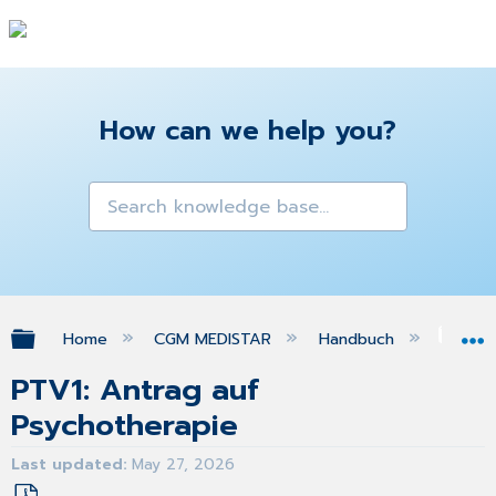
How can we help you?
Expand/collapse global hierarchy
Home
CGM MEDISTAR
Handbuch
Gra
PTV1: Antrag auf
Psychotherapie
Last updated
May 27, 2026