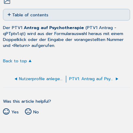
Save
Table of contents
as
No
PDF
headers
Der PTV1
Antrag auf Psychotherapie
(
PTV1 Antrag
-
qPTptv1.qt) wird aus der
Formularauswahl
heraus mit einem
Doppelklick oder der Eingabe der vorangestellten Nummer
und <Return> aufgerufen.
Back to top
Nutzerprofile anlegen, bearbeiten oder löschen
PTV1: Antrag auf Psychotherapie ausfüllen
Was this article helpful?
Yes
No