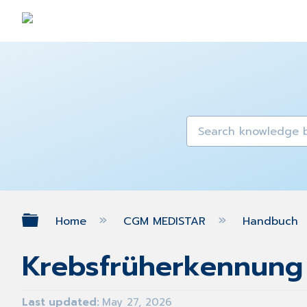
Expand/collapse global hierarch
Home
CGM MEDISTAR
Handbuch
Krebsfrüherkennung
Last updated
May 27, 2026