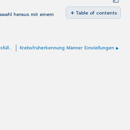
Save
as
Table of contents
swahl
heraus mit einem
No
PDF
headers
Krebsfrüherkennung Frauen Gynäkologie ausfüllen
Krebsfrüherkennung Männer Einstellungen