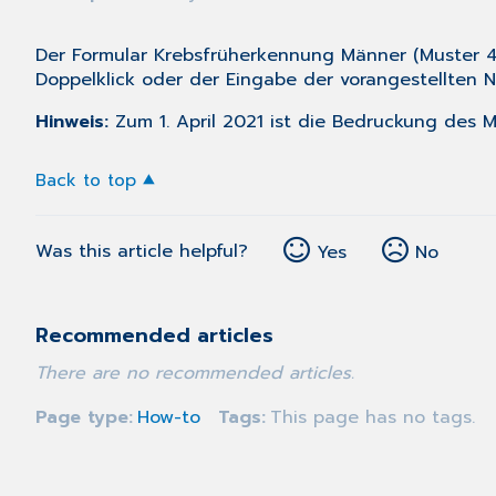
Der Formular Krebsfrüherkennung Männer (Muster 
Doppelklick oder der Eingabe der vorangestellten
Hinweis:
Zum 1. April 2021 ist die Bedruckung des 
Back to top
Was this article helpful?
Yes
No
Recommended articles
There are no recommended articles.
Page type
How-to
Tags
This page has no tags.