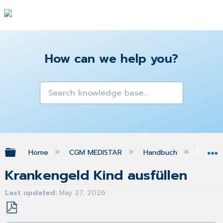
How can we help you?
Expand/collapse global hierarchy
Home
CGM MEDISTAR
Handbuch
Gra
Krankengeld Kind ausfüllen
Last updated
May 27, 2026
Save