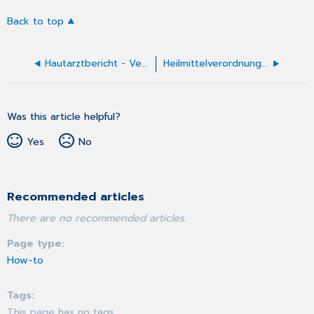
Back to top
Hautarztbericht - Verlauf ausfüllen
Heilmittelverordnung (Muster 13)
Was this article helpful?
Yes
No
Recommended articles
There are no recommended articles.
Page type
How-to
Tags
This page has no tags.