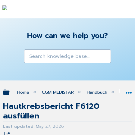
How can we help you?
Expand/collapse global hierarchy
Home
CGM MEDISTAR
Handbuch
Gra
Hautkrebsbericht F6120
ausfüllen
Last updated
May 27, 2026