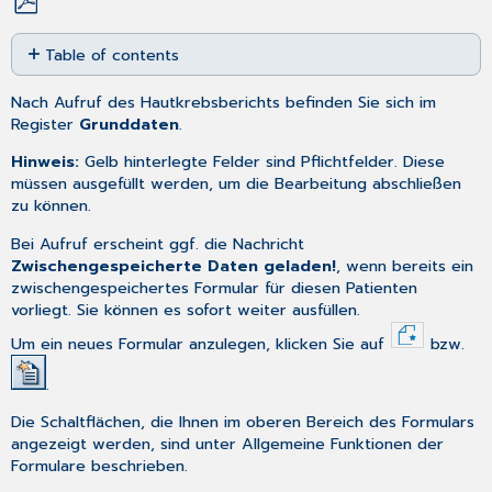
Save
Table of contents
as
PDF
Grunddaten
Nach
Aufruf
des Hautkrebsberichts befinden Sie sich im
Bereich
Register
Grunddaten
.
Patient
Hinweis:
Gelb hinterlegte Felder sind Pflichtfelder. Diese
Bereich
müssen ausgefüllt werden, um die Bearbeitung abschließen
Unfallbetrieb/Schule
zu können.
Bereich
Kostenträger
Bei Aufruf erscheint ggf. die Nachricht
Bereich
Zwischengespeicherte Daten geladen!
, wenn bereits ein
Informationen
zwischengespeichertes Formular für diesen Patienten
Bericht
vorliegt. Sie können es sofort weiter ausfüllen.
Diagnosen
Um ein neues Formular anzulegen, klicken Sie auf
bzw.
Krankheitsaktivität
Basalzellkarzinome
.
Befund
Die Schaltflächen, die Ihnen im oberen Bereich des Formulars
Rechnung
angezeigt werden, sind unter
Allgemeine Funktionen der
Bereich
Formulare
beschrieben.
Rechnung