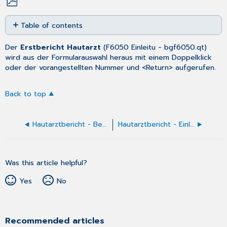
Save
Table of contents
as
No
PDF
headers
Der
Erstbericht Hautarzt
(
F6050 Einleitu
- bgf6050.qt)
wird aus der
Formularauswahl
heraus mit einem Doppelklick
oder der vorangestellten Nummer und <Return> aufgerufen.
Back to top
Hautarztbericht - Behandlungsverlauf (F6052)
Hautarztbericht - Einleitung ausfüllen
Was this article helpful?
Yes
No
Recommended articles