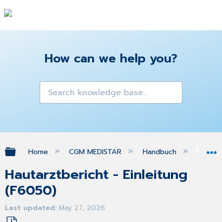
How can we help you?
Expand/collapse global hierarchy
Home
CGM MEDISTAR
Handbuch
Gra
Hautarztbericht - Einleitung
(F6050)
Last updated
May 27, 2026