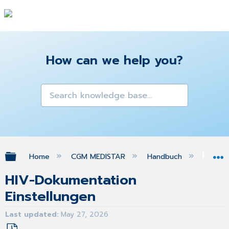
How can we help you?
Expand/collapse global hierarchy
Home
CGM MEDISTAR
Handbuch
Gra
HIV-Dokumentation
Einstellungen
Last updated
May 27, 2026