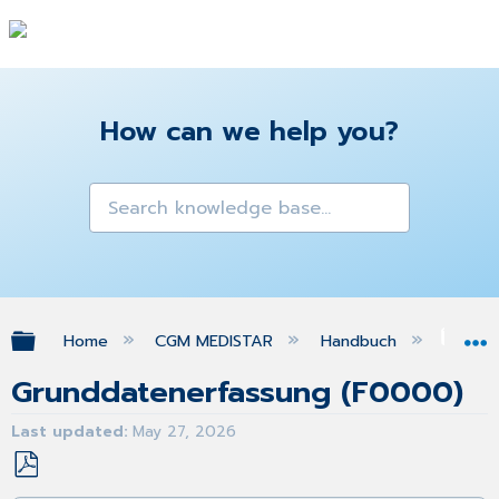
How can we help you?
Expand/collapse global hierarchy
Home
CGM MEDISTAR
Handbuch
Gra
Grunddatenerfassung (F0000)
Last updated
May 27, 2026
Save