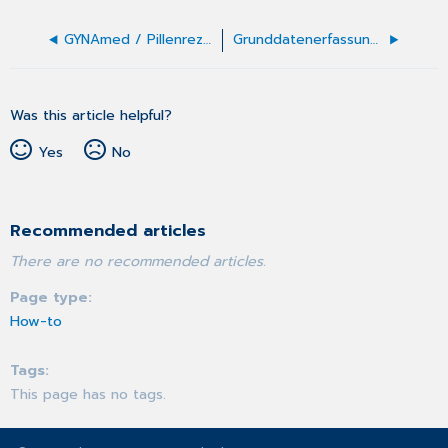
GYNAmed / Pillenrezept
Grunddatenerfassung ausfüllen
Was this article helpful?
Yes
No
Recommended articles
There are no recommended articles.
Page type
How-to
Tags
This page has no tags.