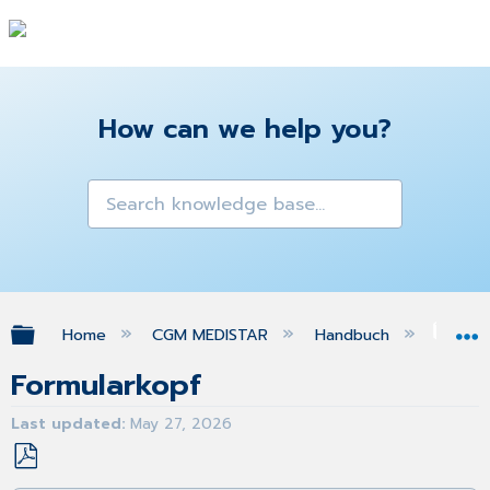
How can we help you?
Expand/collapse global hierarchy
Home
CGM MEDISTAR
Handbuch
Gra
Formularkopf
Last updated
May 27, 2026
Save