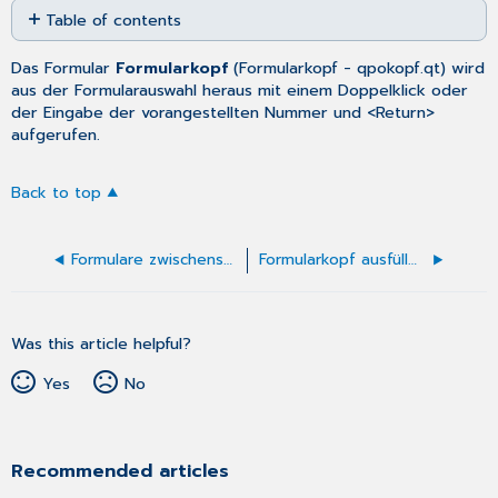
Table of contents
as
No
PDF
headers
Das Formular
Formularkopf
(
Formularkopf
- qpokopf.qt) wird
aus der
Formularauswahl
heraus mit einem Doppelklick oder
der Eingabe der vorangestellten Nummer und <Return>
aufgerufen.
Back to top
Formulare zwischenspeichern/zwischengespeichertes Formular aufrufen
Formularkopf ausfüllen
Was this article helpful?
Yes
No
Recommended articles