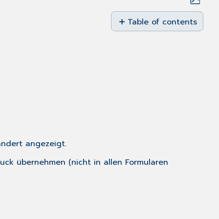
Save
as
Table of contents
PDF
Besonderheit
bei
der
Überweisung:
ändert angezeigt.
uck übernehmen (nicht in allen Formularen