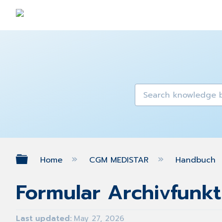
Expand/collapse global hierarch
Home
CGM MEDISTAR
Handbuch
Formular Archivfunkt
Last updated
May 27, 2026