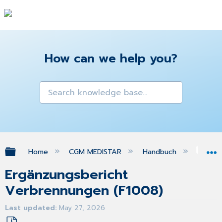
How can we help you?
Expand/collapse global hierarchy
Home
CGM MEDISTAR
Handbuch
Gra
Ergänzungsbericht
Verbrennungen (F1008)
Last updated
May 27, 2026