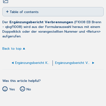
Save
Table of contents
as
No
PDF
headers
Der
Ergänzungsbericht Verbrennungen
(
F1008 EB Brenn
- qbgf1008) wird aus der
Formularauswahl
heraus mit einem
Doppelklick oder der vorangestellten Nummer und <Return>
aufgerufen.
Back to top
Ergänzungsbericht Kopf (F1002) ausfüllen
Ergänzungsbericht Verbrennungen (F1008) ausfüllen
Was this article helpful?
Yes
No