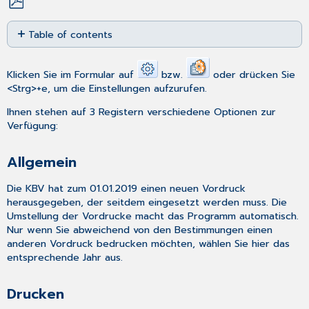
Save
Table of contents
as
PDF
Allgemein
Drucken
Klicken Sie im Formular auf
bzw.
oder drücken Sie
MD-
<Strg>+e, um die Einstellungen aufzurufen.
Speicherung
Ihnen stehen auf 3 Registern verschiedene Optionen zur
Bereich
Verfügung:
MD-
Zeilen
Allgemein
schreiben
Die KBV hat zum 01.01.2019 einen neuen Vordruck
herausgegeben, der seitdem eingesetzt werden muss. Die
Umstellung der Vordrucke macht das Programm automatisch.
Nur wenn Sie abweichend von den Bestimmungen einen
anderen Vordruck bedrucken möchten, wählen Sie hier das
entsprechende Jahr aus.
Drucken