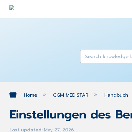
Expand/collapse global hierarch
Home
CGM MEDISTAR
Handbuch
Einstellungen des B
Last updated
May 27, 2026