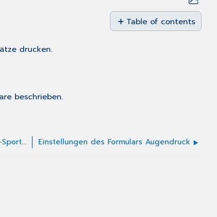
Save
as
Table of contents
PDF
Register
Drucken
sätze drucken.
are
beschrieben.
Einstellungen des Antrags Rehabilitations-Sport/Funktionstraining
Einstellungen des Formulars Augendruck