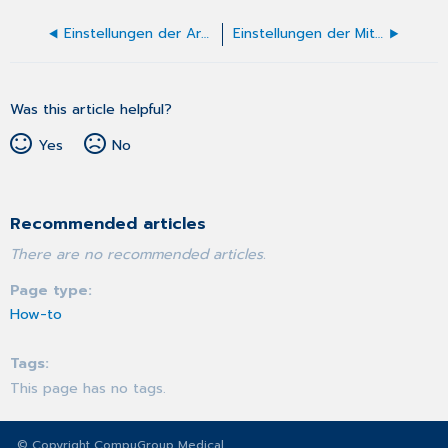
Einstellungen der Arbeitsunfähigkeitsbescheinigung
Einstellungen der Mitteilung Arbeitsfähigkeit/Abschluss besondere Heilbehandlung (F2222)
Was this article helpful?
Yes
No
Recommended articles
There are no recommended articles.
Page type
How-to
Tags
This page has no tags.
© Copyright CompuGroup Medical