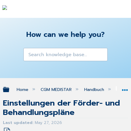
How can we help you?
Expand/collapse global hierarchy
Home
CGM MEDISTAR
Handbuch
Gra
Einstellungen der Förder- und
Behandlungspläne
Last updated
May 27, 2026