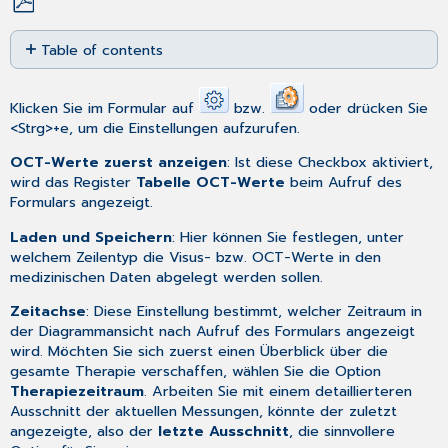
Save
Table of contents
as
No
PDF
headers
Klicken Sie im Formular auf
bzw.
oder drücken Sie
<Strg>+e, um die Einstellungen aufzurufen.
OCT-Werte zuerst anzeigen
: Ist diese Checkbox aktiviert,
wird das Register
Tabelle OCT-Werte
beim Aufruf des
Formulars angezeigt.
Laden und Speichern
: Hier können Sie festlegen, unter
welchem Zeilentyp die Visus- bzw. OCT-Werte in den
medizinischen Daten abgelegt werden sollen.
Zeitachse
: Diese Einstellung bestimmt, welcher Zeitraum in
der Diagrammansicht nach Aufruf des Formulars angezeigt
wird. Möchten Sie sich zuerst einen Überblick über die
gesamte Therapie verschaffen, wählen Sie die Option
Therapiezeitraum
. Arbeiten Sie mit einem detaillierteren
Ausschnitt der aktuellen Messungen, könnte der zuletzt
angezeigte, also der
letzte Ausschnitt
, die sinnvollere