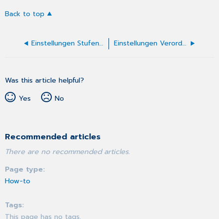
Back to top
Einstellungen Stufenweise Wiedereingliederung (F3110/F3112)
Einstellungen Verordnung Ergotherapie (F2402)
Was this article helpful?
Yes
No
Recommended articles
There are no recommended articles.
Page type
How-to
Tags
This page has no tags.