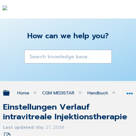
How can we help you?
Expand/collapse global hierarchy
Home
CGM MEDISTAR
Handbuch
Gra
Einstellungen Verlauf
intravitreale Injektionstherapie
Last updated
May 27, 2026