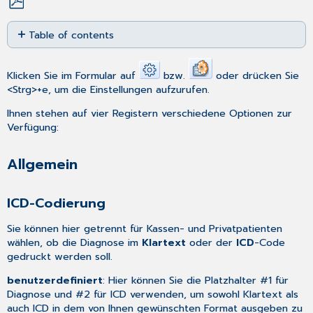
Save
Table of contents
as
PDF
Allgemein
ICD-
Klicken Sie im Formular auf
bzw.
oder drücken Sie
Codierung
<Strg>+e, um die Einstellungen aufzurufen.
Suche
Ihnen stehen auf vier Registern verschiedene Optionen zur
in
Verfügung:
MD
Bereich
Allgemein
Befunde
Bereich
Diagnose
ICD-Codierung
Bereich
Felder
Sie können hier getrennt für Kassen- und Privatpatienten
zur
wählen, ob die Diagnose im
Klartext
oder der
ICD
-Code
AU
gedruckt werden soll.
Bereich
benutzerdefiniert
: Hier können Sie die Platzhalter #1 für
Leistungsziffern
Diagnose und #2 für ICD verwenden, um sowohl Klartext als
Drucken
auch ICD in dem von Ihnen gewünschten Format ausgeben zu