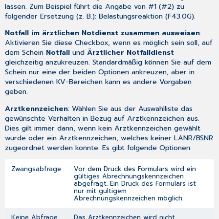
MD-
lassen. Zum Beispiel führt die Angabe von #1 (#2) zu
Speicherung
folgender Ersetzung (z. B.): Belastungsreaktion (F43.0G).
Notfall im ärztlichen Notdienst zusammen ausweisen
:
Aktivieren Sie diese Checkbox, wenn es möglich sein soll, auf
dem Schein
Notfall
und
Ärztlicher Notfalldienst
gleichzeitig anzukreuzen. Standardmäßig können Sie auf dem
Schein nur eine der beiden Optionen ankreuzen, aber in
verschiedenen KV-Bereichen kann es andere Vorgaben
geben.
Arztkennzeichen
: Wählen Sie aus der Auswahlliste das
gewünschte Verhalten in Bezug auf Arztkennzeichen aus.
Dies gilt immer dann, wenn kein Arztkennzeichen gewählt
wurde oder ein Arztkennzeichen, welches keiner LANR/BSNR
zugeordnet werden konnte. Es gibt folgende Optionen:
Zwangsabfrage
Vor dem Druck des Formulars wird ein
gültiges Abrechnungskennzeichen
abgefragt. Ein Druck des Formulars ist
nur mit gültigem
Abrechnungskennzeichen möglich.
Keine Abfrage
Das Arztkennzeichen wird nicht