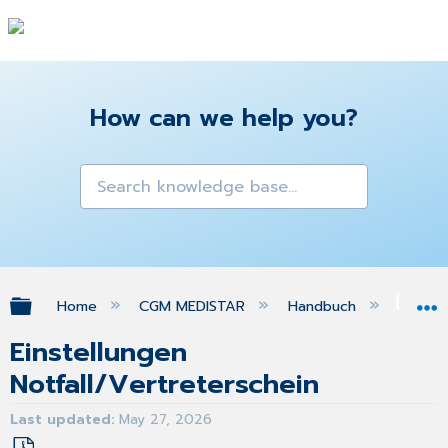
How can we help you?
Expand/collapse global hierarchy
Home
CGM MEDISTAR
Handbuch
Gra
Einstellungen
Notfall/Vertreterschein
Last updated
May 27, 2026