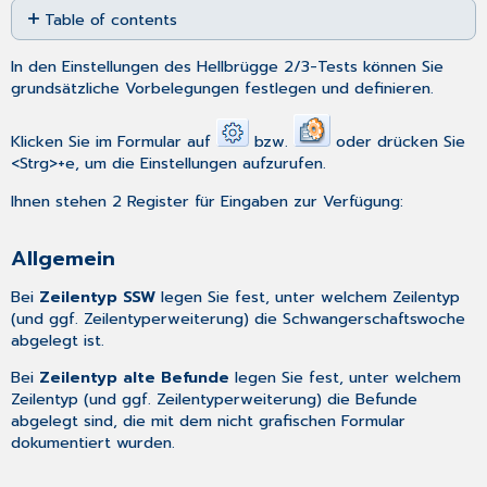
Table of contents
as
PDF
Allgemein
In den Einstellungen des
Hellbrügge 2/3-Tests
können Sie
MD-
grundsätzliche Vorbelegungen festlegen und definieren.
Speicherung
Klicken Sie im Formular auf
bzw.
oder drücken Sie
<Strg>+e, um die Einstellungen aufzurufen.
Ihnen stehen 2 Register für Eingaben zur Verfügung:
Allgemein
Bei
Zeilentyp SSW
legen Sie fest, unter welchem Zeilentyp
(und ggf. Zeilentyperweiterung) die Schwangerschaftswoche
abgelegt ist.
Bei
Zeilentyp alte Befunde
legen Sie fest, unter welchem
Zeilentyp (und ggf. Zeilentyperweiterung) die Befunde
abgelegt sind, die mit dem nicht grafischen Formular
dokumentiert wurden.