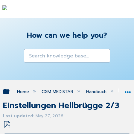
How can we help you?
Expand/collapse global hierarchy
Home
CGM MEDISTAR
Handbuch
Gra
Einstellungen Hellbrügge 2/3
Last updated
May 27, 2026
Save