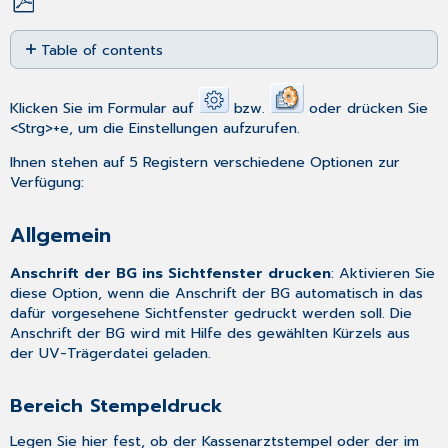
Save
Table of contents
as
PDF
Allgemein
Bereich
Klicken Sie im Formular auf
bzw.
oder drücken Sie
Stempeldruck
<Strg>+e, um die Einstellungen aufzurufen.
Bereich
Ihnen stehen auf 5 Registern verschiedene Optionen zur
Berichtsnummer
Verfügung:
Bereich
Diagnosen
Allgemein
laden
Liquidation
Anschrift der BG ins Sichtfenster drucken
: Aktivieren Sie
Bereich
diese Option, wenn die Anschrift der BG automatisch in das
Voreinstellungen
dafür vorgesehene Sichtfenster gedruckt werden soll. Die
für
Anschrift der BG wird mit Hilfe des gewählten Kürzels aus
die
der
UV-Trägerdatei
geladen.
Abrechnung
Bereich
Bereich Stempeldruck
Rechnungsnummer
Adresskopf
Legen Sie hier fest, ob der Kassenarztstempel oder der im