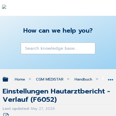
How can we help you?
Expand/collapse global hierarchy
Home
CGM MEDISTAR
Handbuch
Gra
Einstellungen Hautarztbericht -
Verlauf (F6052)
Last updated
May 27, 2026