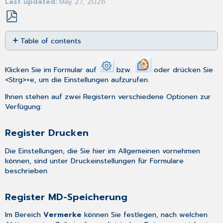
Last updated
May 27, 2026
Save
Table of contents
as
PDF
Register
Drucken
Klicken Sie im Formular auf
bzw.
oder drücken Sie
Register
<Strg>+e, um die Einstellungen aufzurufen.
MD-
Speicherung
Ihnen stehen auf zwei Registern verschiedene Optionen zur
Verfügung:
Register Drucken
Die Einstellungen, die Sie hier im Allgemeinen vornehmen
können, sind unter
Druckeinstellungen für Formulare
beschrieben.
Register MD-Speicherung
Im Bereich
Vermerke
können Sie festlegen, nach welchen