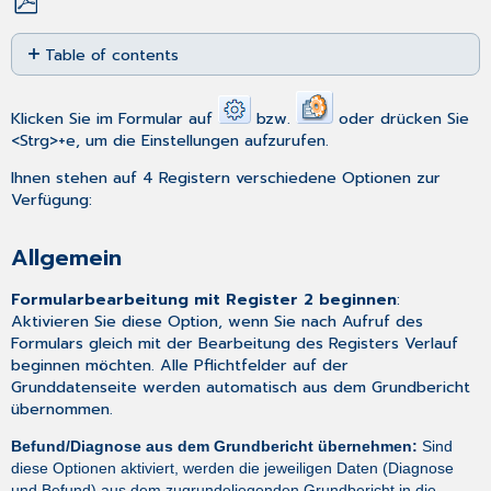
Save
Table of contents
as
PDF
Allgemein
Liquidation
Klicken Sie im Formular auf
bzw.
oder drücken Sie
MD-
<Strg>+e, um die Einstellungen aufzurufen.
Speicherung
Ihnen stehen auf 4 Registern verschiedene Optionen zur
Berichtsnummer
Verfügung:
Allgemein
Formularbearbeitung mit Register 2 beginnen
:
Aktivieren Sie diese Option, wenn Sie nach Aufruf des
Formulars gleich mit der Bearbeitung des Registers Verlauf
beginnen möchten. Alle Pflichtfelder auf der
Grunddatenseite werden automatisch aus dem Grundbericht
übernommen.
Befund/Diagnose aus dem Grundbericht übernehmen:
Sind
diese Optionen aktiviert, werden die jeweiligen Daten (Diagnose
und Befund) aus dem zugrundeliegenden Grundbericht in die