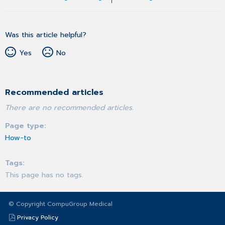
Was this article helpful?
Yes
No
Recommended articles
There are no recommended articles.
Page type
How-to
Tags
This page has no tags.
© Copyright CompuGroup Medical
Privacy Policy