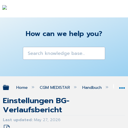
How can we help you?
Expand/collapse global hierarchy
Home
CGM MEDISTAR
Handbuch
Gra
Einstellungen BG-
Verlaufsbericht
Last updated
May 27, 2026