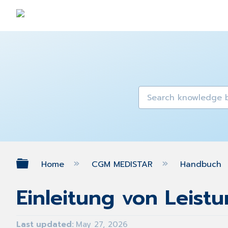
Expand/collapse global hierarch
Home
CGM MEDISTAR
Handbuch
Einleitung von Leist
Last updated
May 27, 2026