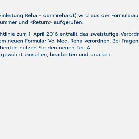
Einleitung Reha
- qanmreha.qt) wird aus der
Formularau
 Nummer und <Return> aufgerufen.
tlinie zum 1. April 2016 entfällt das zweistufige Verord
dem neuen Formular
Vo. Med. Reha
verordnen. Bei Fragen
tienten nutzen Sie den neuen Teil A.
e gewohnt einsehen, bearbeiten und drucken.