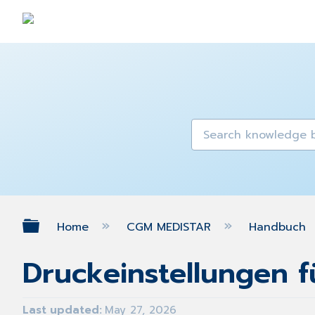
Expand/collapse global hierarch
Home
CGM MEDISTAR
Handbuch
Druckeinstellungen f
Last updated
May 27, 2026