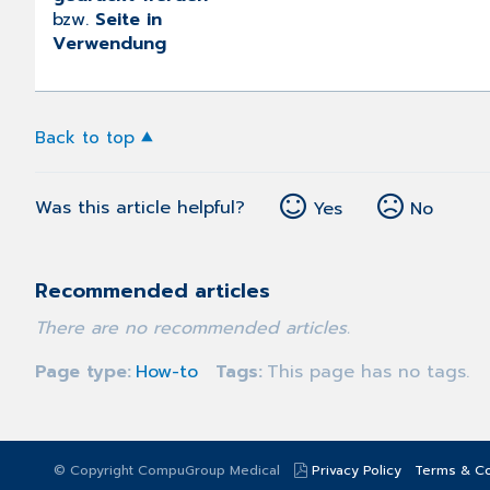
bzw.
Seite in
Verwendung
Back to top
Was this article helpful?
Yes
No
Recommended articles
There are no recommended articles.
Page type
How-to
Tags
This page has no tags.
© Copyright CompuGroup Medical
Privacy Policy
Terms & Co