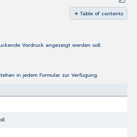
Save
as
Table of contents
PDF
Vordruckauswahl
bzw.
Auswahl
des
uckende Vordruck angezeigt werden soll.
Standardvordrucks
Vordruckeinstellungen
stehen in jedem Formular zur Verfügung.
ll.