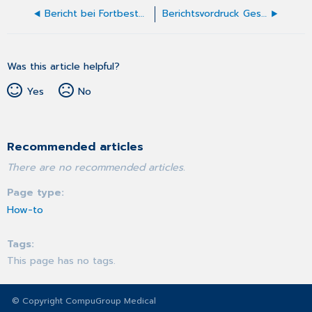
Bericht bei Fortbestehen der AU (Muster 52)
Berichtsvordruck Gesundheitsuntersuchung
Was this article helpful?
Yes
No
Recommended articles
There are no recommended articles.
Page type
How-to
Tags
This page has no tags.
© Copyright CompuGroup Medical