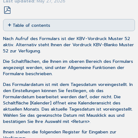
Last updated
May 27, 2026
Save
Table of contents
as
PDF
Diagnosen
Nach
Aufruf
des Formulars ist der KBV-Vordruck Muster 52
und
aktiv. Alternativ steht Ihnen der Vordruck KBV-Blanko Muster
Berufstätigkeit
52 zur Verfügung.
Maßnahmen
Sonstiges
Die Schaltflächen, die Ihnen im oberen Bereich des Formulars
angezeigt werden, sind unter
Allgemeine Funktionen der
Formulare
beschrieben.
Das Formulardatum ist mit dem Tagesdatum voreingestellt. In
den
Einstellungen
können Sie festlegen, ob das
Formulardatum bearbeitet werden darf, oder nicht. Die
Schaltfläche [Kalender] öffnet eine Kalenderansicht des
aktuellen Monats. Das aktuelle Tagesdatum ist voreingestellt.
Wählen Sie das gewünschte Datum mit Mausklick aus und
bestätigen Sie Ihre Auswahl mit <Return>.
Ihnen stehen die folgenden Register für Eingaben zur