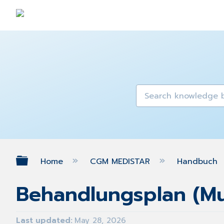
Expand/collapse global hierarch
Home
CGM MEDISTAR
Handbuch
Behandlungsplan (Mu
Last updated
May 28, 2026