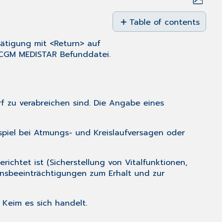
Save
as
Table of contents
PDF
Therapieziele
tätigung mit <Return> auf
Maßnahmen
e CGM MEDISTAR
Befunddatei
.
Medizinische
Behandlungspflege
f zu verabreichen sind. Die Angabe eines
ispiel bei Atmungs- und Kreislaufversagen oder
erichtet ist (Sicherstellung von Vitalfunktionen,
nsbeeinträchtigungen zum Erhalt und zur
Keim es sich handelt.