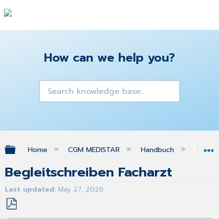
How can we help you?
Expand/collapse global hierarchy
Home
CGM MEDISTAR
Handbuch
Gra
Begleitschreiben Facharzt
Last updated
May 27, 2026
Save