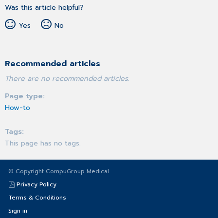
Was this article helpful?
Yes
No
Recommended articles
There are no recommended articles.
Page type
How-to
Tags
This page has no tags.
© Copyright CompuGroup Medical
Privacy Policy
Terms & Conditions
Sign in