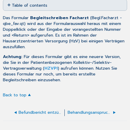
Table of contents
as
No
PDF
headers
Das Formular
Begleitschreiben Facharzt
(
Begl.Facharzt
-
qbe_fav.qt) wird aus der
Formularauswahl
heraus mit einem
Doppelklick oder der Eingabe der vorangestellten Nummer
und <Return> aufgerufen. Es ist im Rahmen der
Hausarztzentrierten Versorgung (HzV) bei einigen Verträgen
auszufüllen.
Achtung:
Für dieses Formular gibt es eine neuere Version,
die Sie in der
Patientenbezogenen Kollektiv-/Selektiv-
Vertragsverwaltung
(
HZVPI
) aufrufen können. Nutzen Sie
dieses Formular nur noch, um bereits erstellte
Begleitschreiben einzusehen.
Back to top
Befundbericht entzündliche Gelenkerkrankungen ausfüllen
Behandlungsanspruch von im Ausland Versicherten